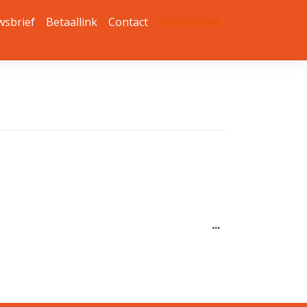
wsbrief
Betaallink
Contact
Gastenboek
Wissel
...
deze
metabox.