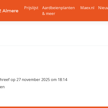
Prijslijst
Aardbeienplanten
Maex.nl
Nieu
22 Almere
& meer
hreef op
27 november 2025
om
18:14
ien